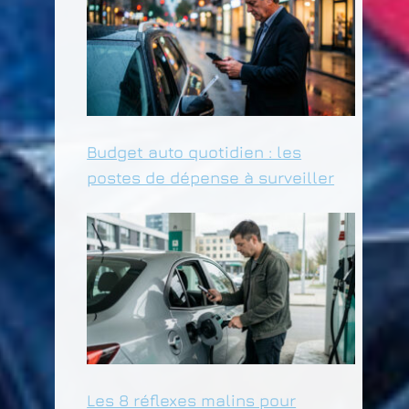
Budget auto quotidien : les
postes de dépense à surveiller
Les 8 réflexes malins pour