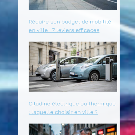
Réduire son budget de mobilité
en ville : 7 leviers efficaces
Citadine électrique ou thermique
: laquelle choisir en ville ?