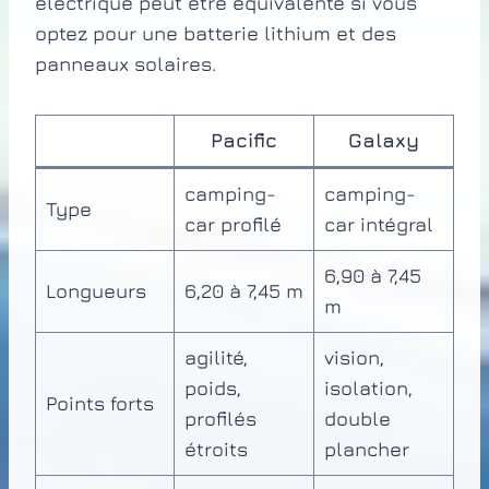
électrique peut être équivalente si vous
optez pour une batterie lithium et des
panneaux solaires.
Pacific
Galaxy
camping-
camping-
Type
car profilé
car intégral
6,90 à 7,45
Longueurs
6,20 à 7,45 m
m
agilité,
vision,
poids,
isolation,
Points forts
profilés
double
étroits
plancher