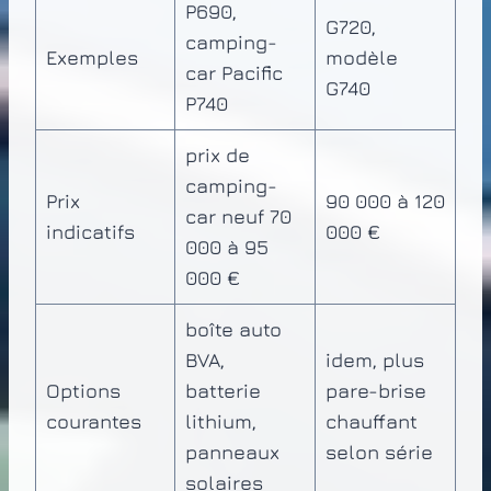
P690,
G720,
camping-
Exemples
modèle
car Pacific
G740
P740
prix de
camping-
Prix
90 000 à 120
car neuf 70
indicatifs
000 €
000 à 95
000 €
boîte auto
BVA,
idem, plus
Options
batterie
pare-brise
courantes
lithium,
chauffant
panneaux
selon série
solaires