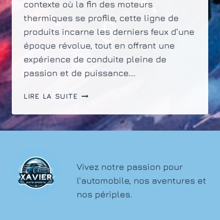
contexte où la fin des moteurs
thermiques se profile, cette ligne de
produits incarne les derniers feux d’une
époque révolue, tout en offrant une
expérience de conduite pleine de
passion et de puissance….
L’AUDI
LIRE LA SUITE
RS6,
UNE
BERLINE
SPORT
OU
UN
Vivez notre passion pour
BREAK
l'automobile, nos aventures et
PERFORMANT
nos périples.
?