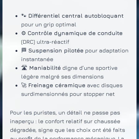
🐾
Différentiel central autobloquant
pour un grip optimal
⚙️
Contrôle dynamique de conduite
(DRC) ultra-réactif
🏁
Suspension pilotée
pour adaptation
instantanée
🛣️
Maniabilité
digne d’une sportive
légère malgré ses dimensions
🚀
Freinage céramique
avec disques
surdimensionnés pour stopper net
Pour les puristes, un détail ne passe pas
inaperçu : le confort relatif sur chaussée
dégradée, signe que les choix ont été faits
au profit de la performance mécanique. La