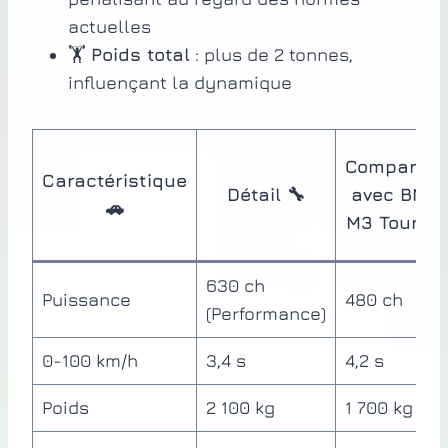
actuelles
🏋️
Poids total
: plus de 2 tonnes,
influençant la dynamique
Comparatif
Caractéristique
Détail 🔧
avec BMW
🚗
M3 Touring
630 ch
Puissance
480 ch
(Performance)
0-100 km/h
3,4 s
4,2 s
Poids
2 100 kg
1 700 kg