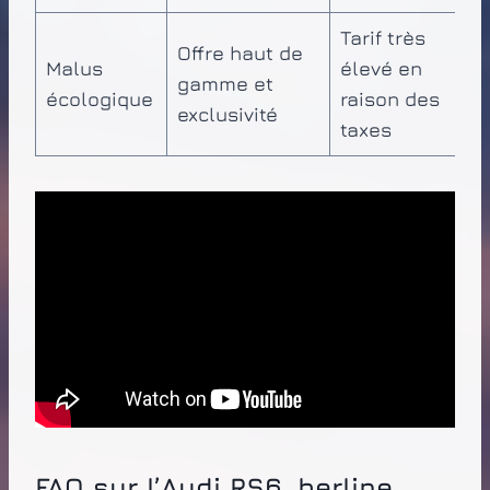
Tarif très
Offre haut de
Malus
élevé en
gamme et
écologique
raison des
exclusivité
taxes
FAQ sur l’Audi RS6, berline