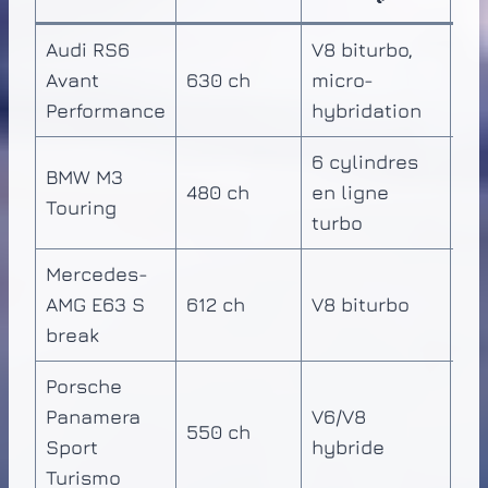
Audi RS6
V8 biturbo,
2 
Avant
630 ch
micro-
kg
Performance
hybridation
6 cylindres
BMW M3
1 
480 ch
en ligne
Touring
kg
turbo
Mercedes-
2 
AMG E63 S
612 ch
V8 biturbo
kg
break
Porsche
Panamera
V6/V8
1 
550 ch
Sport
hybride
kg
Turismo