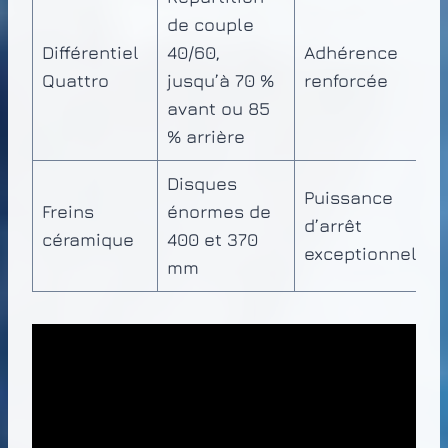
de couple
Différentiel
40/60,
Adhérence
Quattro
jusqu’à 70 %
renforcée
avant ou 85
% arrière
Disques
Puissance
Freins
énormes de
d’arrêt
céramique
400 et 370
exceptionnelle
mm