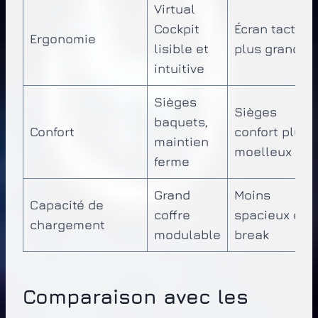
Virtual
Cockpit
Écran tactile
Ergonomie
lisible et
plus grand
intuitive
Sièges
Sièges
baquets,
Confort
confort plus
maintien
moelleux
ferme
Grand
Moins
Capacité de
coffre
spacieux en
chargement
modulable
break
Comparaison avec les