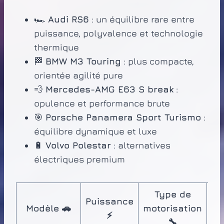
🏎️
Audi RS6
: un équilibre rare entre
puissance, polyvalence et technologie
thermique
🏁
BMW M3 Touring
: plus compacte,
orientée agilité pure
💨
Mercedes-AMG E63 S break
:
opulence et performance brute
🎯
Porsche Panamera Sport Turismo
:
équilibre dynamique et luxe
🔋
Volvo Polestar
: alternatives
électriques premium
Type de
Puissance
Po
Modèle 🚗
motorisation
⚡

🔧