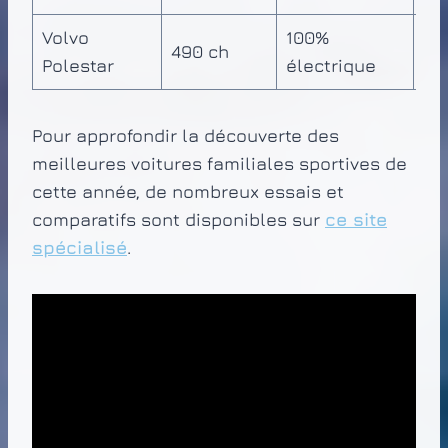
Volvo
100%
2 
490 ch
Polestar
électrique
kg
Pour approfondir la découverte des
meilleures voitures familiales sportives de
cette année, de nombreux essais et
comparatifs sont disponibles sur
ce site
spécialisé
.