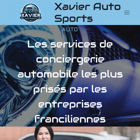
Xavier Auto
Aller
au
Sports
contenu
AUTO
Les services de
conciergerie
automobile les plus
prisés par les
entreprises
franciliennes