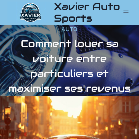
Xavier Auto
Aller
au
Sports
contenu
AUTO
Comment louer sa
voiture entre
particuliers et
maximiser ses revenus