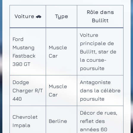
Rôle dans
Voiture 🚗
Type
Bullitt
Voiture
Ford
principale de
Mustang
Muscle
Bullitt, star de
Fastback
Car
la course-
390 GT
poursuite
Dodge
Antagoniste
Muscle
Charger R/T
dans la célèbre
Car
440
poursuite
Décor de rues,
Chevrolet
Berline
reflet des
Impala
années 60