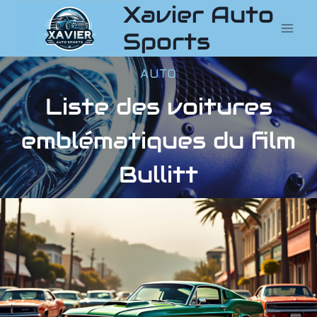
Xavier Auto
Aller
au
Sports
contenu
AUTO
Liste des voitures
emblématiques du film
Bullitt