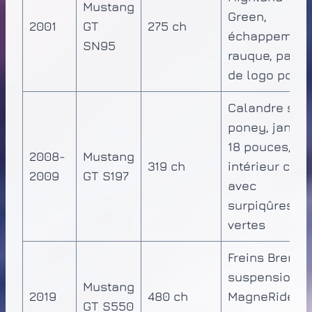
Mustang
Green,
2001
GT
275 ch
échappement
SN95
rauque, pas
de logo pone
Calandre san
poney, jantes
18 pouces,
2008-
Mustang
319 ch
intérieur cuir
2009
GT S197
avec
surpiqûres
vertes
Freins Brembo
suspension
Mustang
2019
480 ch
MagneRide, 6
GT S550