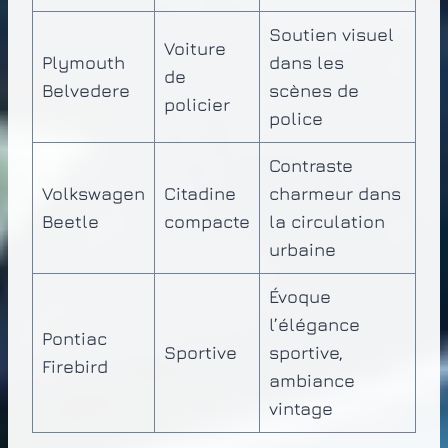
Soutien visuel
Voiture
Plymouth
dans les
de
Belvedere
scènes de
policier
police
Contraste
Volkswagen
Citadine
charmeur dans
Beetle
compacte
la circulation
urbaine
Évoque
l’élégance
Pontiac
Sportive
sportive,
Firebird
ambiance
vintage