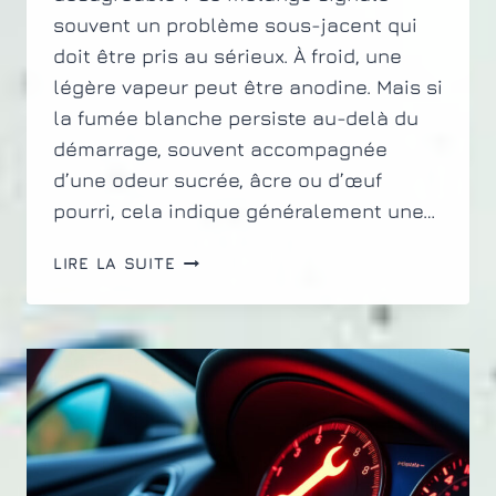
souvent un problème sous-jacent qui
doit être pris au sérieux. À froid, une
légère vapeur peut être anodine. Mais si
la fumée blanche persiste au-delà du
démarrage, souvent accompagnée
d’une odeur sucrée, âcre ou d’œuf
pourri, cela indique généralement une…
POURQUOI
LIRE LA SUITE
MA
VOITURE
FUME
BLANC
ET
DÉGAGE
UNE
ODEUR
DÉSAGRÉABLE