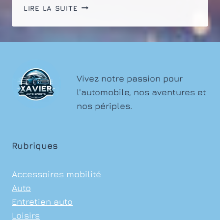
QUAND
LIRE LA SUITE
EFFECTUER
LE
DÉCALAMINAGE
DE
VOTRE
VOITURE
Vivez notre passion pour
?
l'automobile, nos aventures et
nos périples.
Rubriques
Accessoires mobilité
Auto
Entretien auto
Loisirs