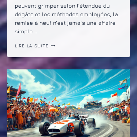
peuvent grimper selon l’étendue du
dégâts et les méthodes employées, la
remise à neuf n’est jamais une affaire
simple….
QUEL
LIRE LA SUITE
EST
LE
COÛT
DE
LA
RÉPARATION
D’UN
COUP
DE
PORTIÈRE
?