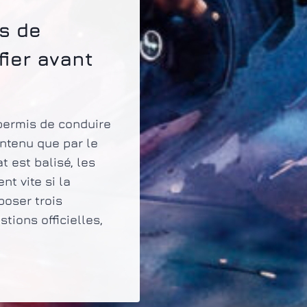
s de
fier avant
 permis de conduire
ntenu que par le
t est balisé, les
t vite si la
poser trois
tions officielles,