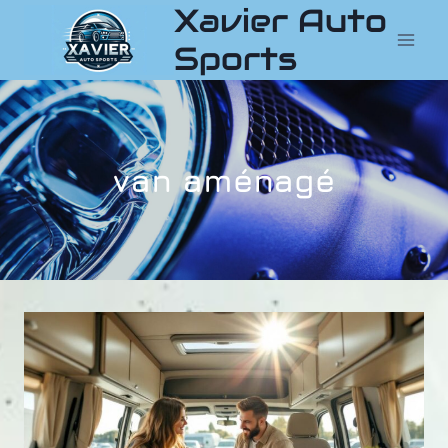
Xavier Auto
Aller
au
Sports
contenu
van aménagé