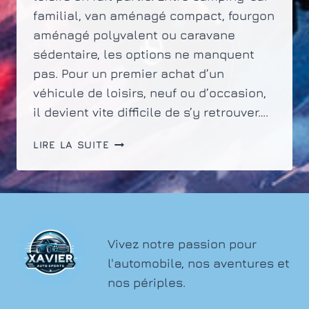
familial, van aménagé compact, fourgon
aménagé polyvalent ou caravane
sédentaire, les options ne manquent
pas. Pour un premier achat d’un
véhicule de loisirs, neuf ou d’occasion,
il devient vite difficile de s’y retrouver….
BIEN
LIRE LA SUITE
CHOISIR
SON
VÉHICULE
DE
LOISIRS
AVANT
Vivez notre passion pour
DE
l'automobile, nos aventures et
PARTIR
nos périples.
EN
ROAD