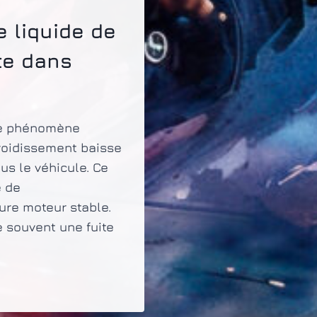
e liquide de
te dans
ce phénomène
froidissement baisse
us le véhicule. Ce
e de
ure moteur stable.
ie souvent une fuite