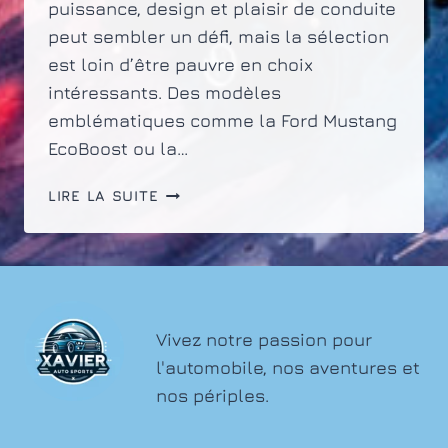
puissance, design et plaisir de conduite
peut sembler un défi, mais la sélection
est loin d’être pauvre en choix
intéressants. Des modèles
emblématiques comme la Ford Mustang
EcoBoost ou la…
QUELLE
LIRE LA SUITE
VOITURE
SPORTIVE
CHOISIR
POUR
UN
BUDGET
Vivez notre passion pour
DE
l'automobile, nos aventures et
30000
nos périples.
EUROS
?