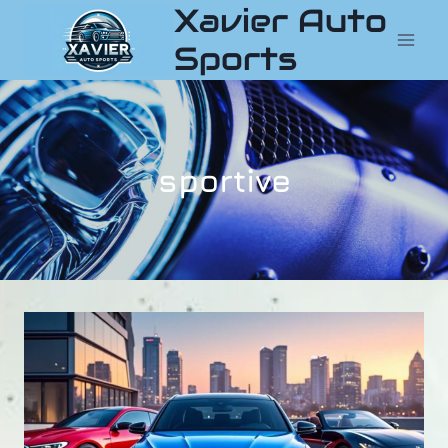
Xavier Auto
Aller
au
Sports
contenu
sportive