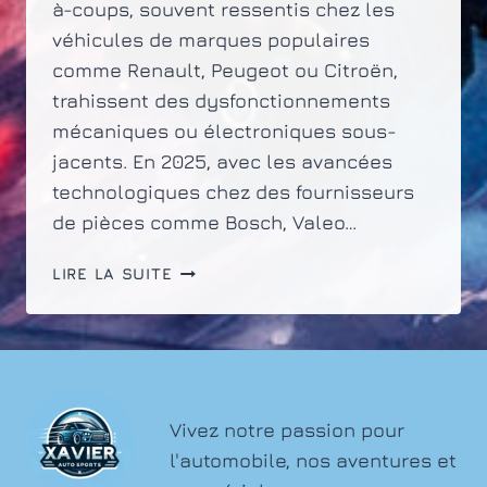
à-coups, souvent ressentis chez les
véhicules de marques populaires
comme Renault, Peugeot ou Citroën,
trahissent des dysfonctionnements
mécaniques ou électroniques sous-
jacents. En 2025, avec les avancées
technologiques chez des fournisseurs
de pièces comme Bosch, Valeo…
ACCOUP
LIRE LA SUITE
MOTEUR
:
CAUSES
FRÉQUENTES
ET
SOLUTIONS
Vivez notre passion pour
EFFICACES
l'automobile, nos aventures et
À