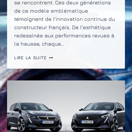
se rencontrent. Ces deux générations
de ce modèle emblématique
témoignent de l’innovation continue du
constructeur français. De l’esthétique
redessinée aux performances revues à
la hausse, chaque…
PEUGEOT
LIRE LA SUITE
208
PHASE
1
ET
PHASE
2
:
ÉVOLUTIONS
ET
DIFFÉRENCES
CLÉS