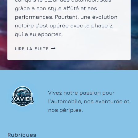
grâce à son style affûté et ses
performances. Pourtant, une évolution
notoire s’est opérée avec la phase 2,
qui a su apporter…
PEUGEOT
LIRE LA SUITE
308
PHASE
1
ET
PHASE
2
Vivez notre passion pour
:
l'automobile, nos aventures et
DIFFÉRENCES
nos périples.
NOTABLES
Rubriques