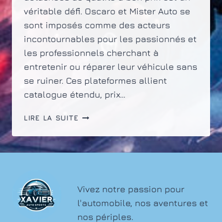
véritable défi. Oscaro et Mister Auto se
sont imposés comme des acteurs
incontournables pour les passionnés et
les professionnels cherchant à
entretenir ou réparer leur véhicule sans
se ruiner. Ces plateformes allient
catalogue étendu, prix…
POURQUOI
LIRE LA SUITE
CHOISIR
OSCARO
OU
MISTER
AUTO
POUR
Vivez notre passion pour
ACHETER
l'automobile, nos aventures et
DES
nos périples.
PIÈCES