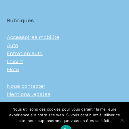
DÉTACHÉES
?
Rubriques
Accessoires mobilité
Auto
Entretien auto
Loisirs
Moto
Nous contacter
Mentions légales
Nous utilisons des cookies pour vous garantir la meilleure
expérience sur notre site web. Si vous continuez à utiliser ce
site, nous supposerons que vous en êtes satisfait.
© 2026 Xavier Auto Sports