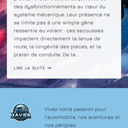
des dysfonctionnements au cœur du
système mécanique. Leur présence ne
se limite pas à une simple gêne
ressentie au volant : ces secousses
impactent directement la tenue de
route, la longévité des pièces, et le
plaisir de conduite. De la…
LES
LIRE LA SUITE
CAUSES
DES
VIBRATIONS
MOTEUR
ET
LEUR
Vivez notre passion pour
IMPACT
l'automobile, nos aventures et
SUR
nos périples.
LA