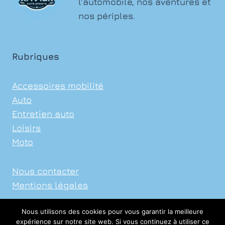
l'automobile, nos aventures et
SÉCURITÉ
nos périples.
Rubriques
Accessoires mobilité
Auto
Entretien auto
Loisirs
Moto
Nous contacter
Mentions légales
Nous utilisons des cookies pour vous garantir la meilleure
expérience sur notre site web. Si vous continuez à utiliser ce