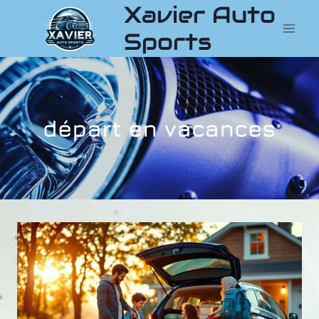
Xavier Auto
Aller
au
Sports
contenu
départ en vacances