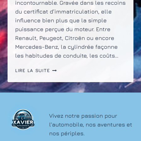
incontournable. Gravée dans les recoins
du certificat d’immatriculation, elle
influence bien plus que la simple
puissance perçue du moteur. Entre
Renault, Peugeot, Citroën ou encore
Mercedes-Benz, la cylindrée façonne
les habitudes de conduite, les coûts…
COMPRENDRE
LIRE LA SUITE
LA
CYLINDRÉE
SUR
LA
CARTE
GRISE
Vivez notre passion pour
DES
l'automobile, nos aventures et
VÉHICULES
nos périples.