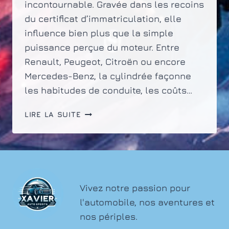
incontournable. Gravée dans les recoins
du certificat d’immatriculation, elle
influence bien plus que la simple
puissance perçue du moteur. Entre
Renault, Peugeot, Citroën ou encore
Mercedes-Benz, la cylindrée façonne
les habitudes de conduite, les coûts…
COMPRENDRE
LIRE LA SUITE
LA
CYLINDRÉE
SUR
LA
CARTE
GRISE
Vivez notre passion pour
DES
l'automobile, nos aventures et
VÉHICULES
nos périples.