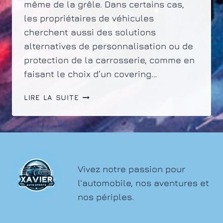
même de la grêle. Dans certains cas,
les propriétaires de véhicules
cherchent aussi des solutions
alternatives de personnalisation ou de
protection de la carrosserie, comme en
faisant le choix d’un covering…
QUEL
LIRE LA SUITE
EST
LE
COÛT
POUR
RÉPARER
UNE
Vivez notre passion pour
CARROSSERIE
l'automobile, nos aventures et
ENFONCÉE
nos périples.
?