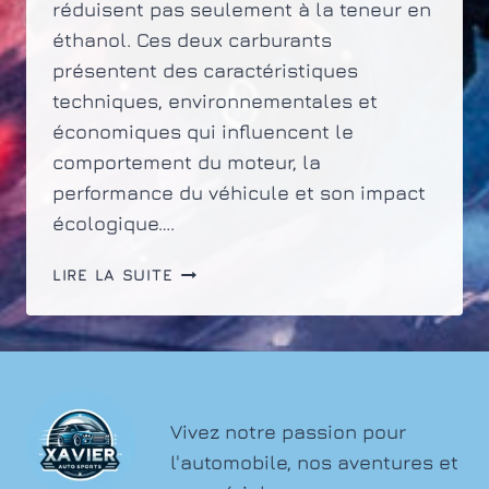
réduisent pas seulement à la teneur en
éthanol. Ces deux carburants
présentent des caractéristiques
techniques, environnementales et
économiques qui influencent le
comportement du moteur, la
performance du véhicule et son impact
écologique….
DIFFÉRENCES
LIRE LA SUITE
ENTRE
LE
CARBURANT
E10
ET
E5
Vivez notre passion pour
:
l'automobile, nos aventures et
CE