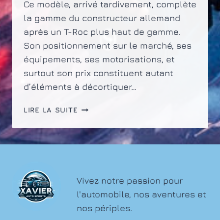
Ce modèle, arrivé tardivement, complète
la gamme du constructeur allemand
après un T-Roc plus haut de gamme.
Son positionnement sur le marché, ses
équipements, ses motorisations, et
surtout son prix constituent autant
d’éléments à décortiquer…
LE
LIRE LA SUITE
PRIX
DU
VOLKSWAGEN
T-
CROSS
:
Vivez notre passion pour
UNE
l'automobile, nos aventures et
ANALYSE
nos périples.
DÉTAILLÉE